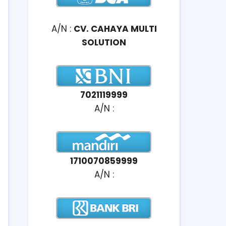
A/N :
CV. CAHAYA MULTI
SOLUTION
7021119999
A/N :
1710070859999
A/N :