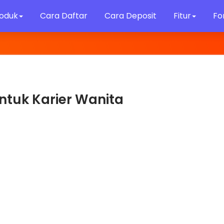
roduk
Cara Daftar
Cara Deposit
Fitur
Fo
untuk Karier Wanita