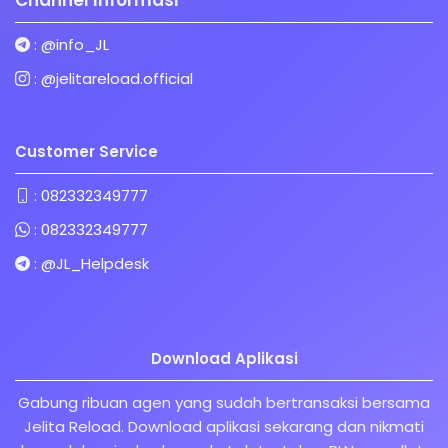
Channel Informasi
:
@info_JL
:
@jelitareload.official
Customer Service
:
082332349777
:
082332349777
:
@JL_Helpdesk
Download Aplikasi
Gabung ribuan agen yang sudah bertransaksi bersama
Jelita Reload. Download aplikasi sekarang dan nikmati