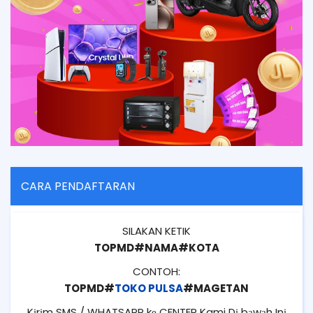
CARA PENDAFTARAN
SILAKAN KETIK
TOPMD#NAMA#KOTA
CONTOH:
TOPMD#
TOKO PULSA
#MAGETAN
Kіrіm SMS / WHATSAPP kе CENTER Kami Dі bаwаh Inі