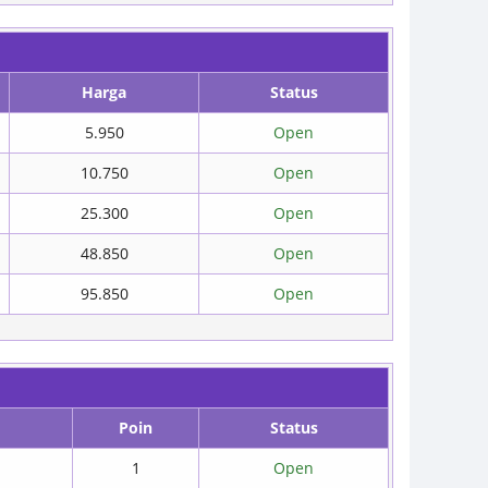
Harga
Status
5.950
Open
10.750
Open
25.300
Open
48.850
Open
95.850
Open
Poin
Status
1
Open