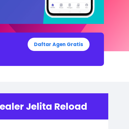
Daftar Agen Gratis
aler Jelita Reload