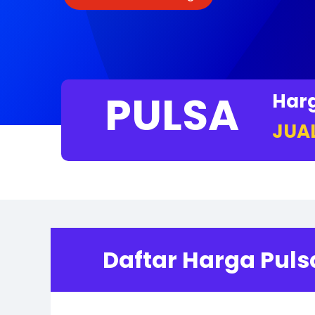
PULSA
Harg
JUA
Daftar Harga Puls