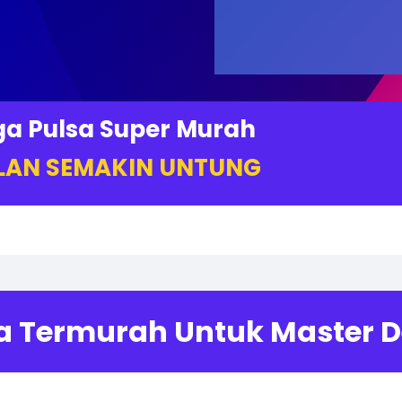
a Pulsa Super Murah
LAN SEMAKIN UNTUNG
a Termurah Untuk Master De