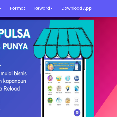
Format
Reward
Download App