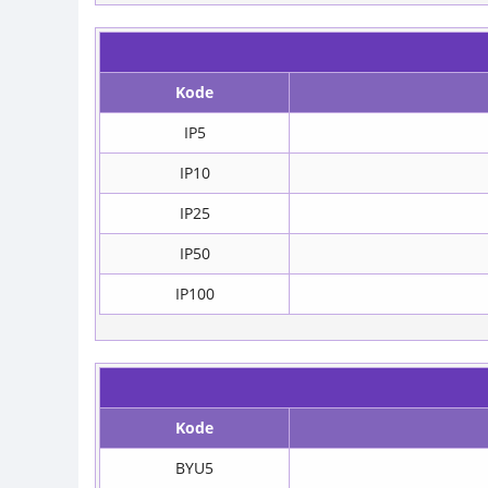
Kode
IP5
IP10
IP25
IP50
IP100
Kode
BYU5