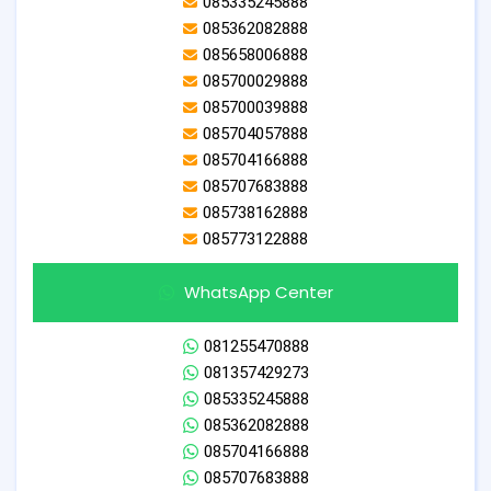
085335245888
085362082888
085658006888
085700029888
085700039888
085704057888
085704166888
085707683888
085738162888
085773122888
WhatsApp Center
081255470888
081357429273
085335245888
085362082888
085704166888
085707683888