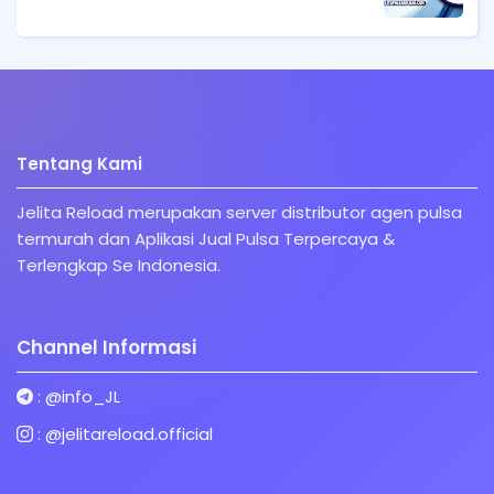
Tentang Kami
Jelita Reload merupakan server distributor agen pulsa
termurah dan Aplikasi Jual Pulsa Terpercaya &
Terlengkap Se Indonesia.
Channel Informasi
:
@info_JL
:
@jelitareload.official