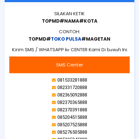
SILAKAN KETIK
TOPMD#NAMA#KOTA
CONTOH:
TOPMD#
TOKO PULSA
#MAGETAN
Kіrіm SMS / WHATSAPP kе CENTER Kami Dі bаwаh Inі
SMS Center
081533281888
082331720888
082365092888
082370365888
082370391888
085204515888
085207525888
085276505888