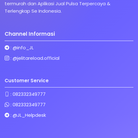
termurah dan Aplikasi Jual Pulsa Terpercaya &
Terlengkap Se Indonesia.
Channel Informasi
:
@info_JL
:
@jelitareload.official
Customer Service
:
082332349777
:
082332349777
:
@JL_Helpdesk