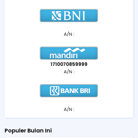
A/N :
1710070859999
A/N :
A/N :
Populer Bulan Ini